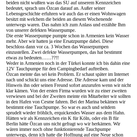
beiden nicht wußten was das SU auf unserem Kennzeichen
bedeutet, sprach uns Özcan darauf an. Außer seiner
Lebensgeschichte erfuhren wir auch das er einen Wohnwagen
besitzt mit welchem die beiden an diesem Wochenende
unterwegs waren. Das nahm ich zum Anlass und erzählte Ihm
von unserer defekten Wasserpumpe.
Die erste Wasserpumpe pumpte schon in Armenien kein Wasser
mehr. Aber wir hatten ja eine Ersatzpumpe dabei. Diese
beschloss dann vor ca. 3 Wochen das Wasserpumpen
einzustellen. Zwei defekte Wasserpumpen, das hat bestimmt
etwas zu bedeuten……??!!
Weder in Armenien noch in der Türkei konnte ich bis dahin eine
12V Tauchpumpe für den Campingbedarf auftreiben.
Özcan meinte das sei kein Problem. Er schaut später im Internet
nach und schickt uns eine Adresse. Die Adresse kam und der
Hinweis ihn oder seinen Freund sofort anzurufen wenn wir nicht
klar kämen. Von der ersten Firma wurden wir zu einer zweiten
verwiesen und bei der Zweiten meinte ein Mitarbeiter wir sollten
in den Hafen von Cesme fahren. Bei der Marina bekämen wir
bestimmt eine Tauchpumpe. So war es auch und seitdem
sprudelt wieder fröhlich, erquickendes Wasser aus dem Hahn.
Hätten wir als Kennzeichen ein K für Köln, oder ein B für
Berlin hätte Özcan uns nicht gefragt wo wir herkämen. Wir
wären immer noch ohne funktionierende Tauchpumpe
unterwegs, denn ich hatte die Hoffnung auf eine Neue schon