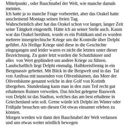
Mittelpunkt , oder Bauchnabel der Welt, wie manche damals
meinten.
Ich hatte ja so manche Frage vorbereitet, aber das Orakel hatte
anscheinend Montags seinen freien Tag.
Wahrscheinlich aber hat das Orakel schon vor langer, langer Zeit
seine Tätigkeit eingestellt. Hätte ich an seiner Stelle auch. Kaum
war das Orakel berühmt, wurde es ein Politikum und es wurden
mehrere innergriechische Kriege um die Kontrolle über Delphi
geführt. Als Heilige Kriege sind diese in die Geschichte
eingegangen und leider waren es nicht die letzten unter dieser
Bezeichnung. Zu guter letzt wurden die Schatzhäuser und
alles von Wert geplündert um andere Kriege zu führen.
Landschaftlich liegt Delphi einmalig. Halbkreisförmig in ein
Bergmassiv gebettet. Mit Blick in die Bergwelt und in das Tal
von Amfissa mit tausenden von Olivenbäumen, das Meer der
Olivenbäume genannt welche in den Golf von Korinth
übergehen. Stundenlang kann man in den zum Teil recht gut
erhaltenen Ruinen verweilen. Das höchst gelegene Bauwerk
von Delphi ist das Stadion, welches das am best erhaltene in
Griechenland sein soll. Gerne würde ich Delphi im Winter oder
Frühjahr besuchen um diesen Ort etwas einsamer erleben zu
können.
Morgen werden wir dann den Bauchnabel der Welt verlassen
und uns etwas weiter nördlich bewegen