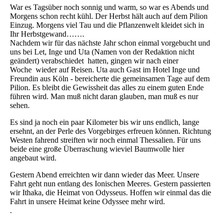
War es Tagsüber noch sonnig und warm, so war es Abends und
Morgens schon recht kühl. Der Herbst hält auch auf dem Pilion
Einzug. Morgens viel Tau und die Pflanzenwelt kleidet sich in
Ihr Herbstgewand…….
Nachdem wir für das nächste Jahr schon einmal vorgebucht und
uns bei Let, Inge und Uta (Namen von der Redaktion nicht
geändert) verabschiedet hatten, gingen wir nach einer
Woche wieder auf Reisen. Uta auch Gast im Hotel Inge und
Freundin aus Köln - bereicherte die gemeinsamen Tage auf dem
Pilion. Es bleibt die Gewissheit das alles zu einem guten Ende
führen wird. Man muß nicht daran glauben, man muß es nur
sehen.
Es sind ja noch ein paar Kilometer bis wir uns endlich, lange
ersehnt, an der Perle des Vorgebirges erfreuen können. Richtung
Westen fahrend streiften wir noch einmal Thessalien. Für uns
beide eine große Überraschung wieviel Baumwolle hier
angebaut wird.
Gestern Abend erreichten wir dann wieder das Meer. Unsere
Fahrt geht nun entlang des Ionischen Meeres. Gestern passierten
wir Ithaka, die Heimat von Odysseus. Hoffen wir einmal das die
Fahrt in unsere Heimat keine Odyssee mehr wird.
.