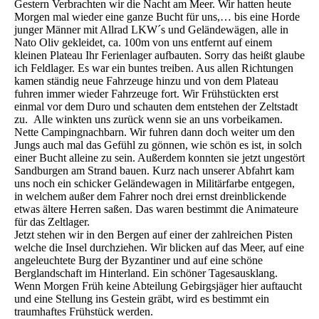
Gestern Verbrachten wir die Nacht am Meer. Wir hatten heute
Morgen mal wieder eine ganze Bucht für uns,… bis eine Horde
junger Männer mit Allrad LKW´s und Geländewägen, alle in
Nato Oliv gekleidet, ca. 100m von uns entfernt auf einem
kleinen Plateau Ihr Ferienlager aufbauten. Sorry das heißt glaube
ich Feldlager. Es war ein buntes treiben. Aus allen Richtungen
kamen ständig neue Fahrzeuge hinzu und von dem Plateau
fuhren immer wieder Fahrzeuge fort. Wir Frühstückten erst
einmal vor dem Duro und schauten dem entstehen der Zeltstadt
zu. Alle winkten uns zurück wenn sie an uns vorbeikamen.
Nette Campingnachbarn. Wir fuhren dann doch weiter um den
Jungs auch mal das Gefühl zu gönnen, wie schön es ist, in solch
einer Bucht alleine zu sein. Außerdem konnten sie jetzt ungestört
Sandburgen am Strand bauen. Kurz nach unserer Abfahrt kam
uns noch ein schicker Geländewagen in Militärfarbe entgegen,
in welchem außer dem Fahrer noch drei ernst dreinblickende
etwas ältere Herren saßen. Das waren bestimmt die Animateure
für das Zeltlager.
Jetzt stehen wir in den Bergen auf einer der zahlreichen Pisten
welche die Insel durchziehen. Wir blicken auf das Meer, auf eine
angeleuchtete Burg der Byzantiner und auf eine schöne
Berglandschaft im Hinterland. Ein schöner Tagesausklang.
Wenn Morgen Früh keine Abteilung Gebirgsjäger hier auftaucht
und eine Stellung ins Gestein gräbt, wird es bestimmt ein
traumhaftes Frühstück werden.