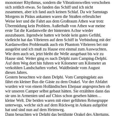
monotoner Rhythmus, sondern die Vibrationswellen verschoben
sich zeitlich etwas. So fanden das Schiff und ich nicht
zusammen, aber ich fand auch keinen Schlaf. Da wir Samstags
Morgens in Piräus ankamen waren die Straßen erfreulicher
Weise leer und die Fahrt aus dem Großraum Athen war trotz
Übermüdung kein Problem. Außerhalb von Athen war meine
erste Tat die Kardanwelle der hintersten Achse wieder
auszubauen. Irgendwie hatten wir beide kein gutes Gefühl,
vielleicht hat das Vibrieren auf dem Schiff in Verbindung mit der
Kardanwellen Problematik auch ein Phantom Vibrieren bei mir
ausgelöst und ich muß zu Hause erst einmal zum Auswuchten.
Wie dem auch sei, jetzt bleibt die Welle ausgebaut bis wir zu
Hause sind. Weiter ging es nach Delphi zum Camping-Delphi.
Auf dem Weg dort hin fuhren wir Kilometer um Kilometer an
verkohlten Landschaften vorbei. Waldbrände vom August
diesen Jahres.
Gestern besuchten wir dann Delphi. Vom Campingplatz aus
fährt ein kleiner Bus die Gäste zu dem Orakel. Vor der Abfahrt
wurden wir von einem Holländischen Ehepaar angesprochen ob
wir unseren Camper selbst gebaut hätten. Sie erzählten dann das
sie uns in Armenien und auf Chios schon gesehen hätten…
kleine Welt. Die beiden waren mit einer geführten Reisegruppe
unterwegs, welche sich auf dem Rückweg in Ankara aufgelöst
hat und sind nun auf dem Heimweg.
Dann besuchten wir Delphi das berühmte Orakel des Altertums.