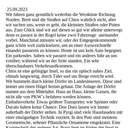
25.09.2023
Wir fahren ganz gemütlich weiterhin die Westküste Richtung
Norden. Breit sind die Straßen auf Chios wahrlich nicht, aber
wir suchen uns, wenn es geht, die kleinsten Straßen oder Pisten
aus. Zum Glück sind wir auf diesen so gut wie alleine unterwegs
denn es passen in der Regel keine zwei Fahrzeuge aneinander
vorbei. Manchmal müssten wir, oder der Entgegenkommende
ganz schön weit zurücksetzen, um an einer Ausweichstelle
einander passieren zu können. Heute ist uns kein Auto begegnet.
Ein parkendes haben wir passiert und ein anderes fuhr an uns
vorüber, während wir an der Seite standen. Ein sehr
überschaubares Verkehrsaufkommen.
Chios ist eine gebirgige Insel, so das ein optisch nahes Ziel,
oftmals langwierig, durch Täler und um Berge erreicht wird.
Wir bummeln durch kleine Dörfer im Landesinneren. Diese sind
immer um einen Hügel herum gebaut. Die Anlage der Dörfer
stammt aus dem Mittelalter. Haus an Haus, kleine Gassen, die
nicht alle von PKW´s befahren werden können.
Einbahnverkehr. Etwas größere Transporter, wie Sprinter oder
Ducato haben keine Chance. Den Duro lassen wir immer
außerhalb der Dörfer stehen. In Pyrgi sind viele Hausfasaden mit
einer einzigartigen Technik verziert. In den Putz sind meistens
Geometrische, seltener Pflanzliche Ornamente eingekratzt. Eine
Kratztechnik der anderen Art. Pyrgi liegt im Süden der Insel in