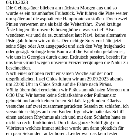
03.10.2023
Die Gebirgsjäger blieben am nächsten Morgen aus und so
wurde es ein traumhaftes Frühstück. Wir fuhren die Piste weiter
um später auf die asphaltierte Hauptroute zu stoßen. Doch zwei
Pinien verwerten uns als bald die Weiterfahrt. Zwei kräftige
Äste hingen für unsere Fahrzeughöhe etwas zu tief. Also
wendeten wir und da es, zumindest laut Navi, keine alternative
Piste gab fuhren wir zurück. Der richtige Survivor hätte jetzt
seine Säge oder Axt ausgepackt und sich den Weg freigehackt
oder gesägt. Solange kein Baum auf die Fahrbahn gefallen ist,
wie uns in Georgien durch einen Erdrutsch passiert, besteht für
uns kein Grund wegen unserem Freizeitvergnügen die Natur zu
beschneiden.
Nach einer schönen recht einsamen Woche auf der noch
ursprünglichen Insel Chios fuhren wir am 29.09.2023 abends
um 22:00 Uhr in Chios Stadt auf die Fähre nach Piräus.
Völlig übermüdet erreichten wir Piräus am nächsten Morgen um
6:30 Uhr. Wir hatten keine Schlafkabine oder Pullmansitz
gebucht und auch keinen freien Schlafsitz gefunden. Clarissa
versuchte auf zwei zusammengerückten Sesseln zu schlafen, ich
versuchte selbiges auf dem Boden. Irgendwie hatte das Schiff
einen anderen Rhythmus als ich und mit dem Schlafen hatte es
nicht so recht funktioniert. Durch das ganze Schiff ging ein
Vibrieren welches immer stärker wurde um dann plötzlich für
ein paar Sekunden aufzuhören. Leider war das kein fester