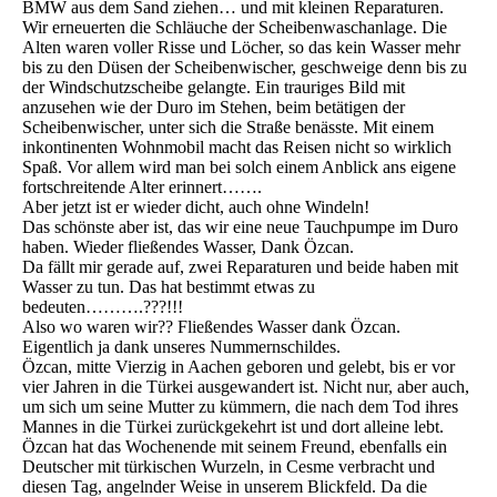
BMW aus dem Sand ziehen… und mit kleinen Reparaturen.
Wir erneuerten die Schläuche der Scheibenwaschanlage. Die
Alten waren voller Risse und Löcher, so das kein Wasser mehr
bis zu den Düsen der Scheibenwischer, geschweige denn bis zu
der Windschutzscheibe gelangte. Ein trauriges Bild mit
anzusehen wie der Duro im Stehen, beim betätigen der
Scheibenwischer, unter sich die Straße benässte. Mit einem
inkontinenten Wohnmobil macht das Reisen nicht so wirklich
Spaß. Vor allem wird man bei solch einem Anblick ans eigene
fortschreitende Alter erinnert…….
Aber jetzt ist er wieder dicht, auch ohne Windeln!
Das schönste aber ist, das wir eine neue Tauchpumpe im Duro
haben. Wieder fließendes Wasser, Dank Özcan.
Da fällt mir gerade auf, zwei Reparaturen und beide haben mit
Wasser zu tun. Das hat bestimmt etwas zu
bedeuten……….???!!!
Also wo waren wir?? Fließendes Wasser dank Özcan.
Eigentlich ja dank unseres Nummernschildes.
Özcan, mitte Vierzig in Aachen geboren und gelebt, bis er vor
vier Jahren in die Türkei ausgewandert ist. Nicht nur, aber auch,
um sich um seine Mutter zu kümmern, die nach dem Tod ihres
Mannes in die Türkei zurückgekehrt ist und dort alleine lebt.
Özcan hat das Wochenende mit seinem Freund, ebenfalls ein
Deutscher mit türkischen Wurzeln, in Cesme verbracht und
diesen Tag, angelnder Weise in unserem Blickfeld. Da die