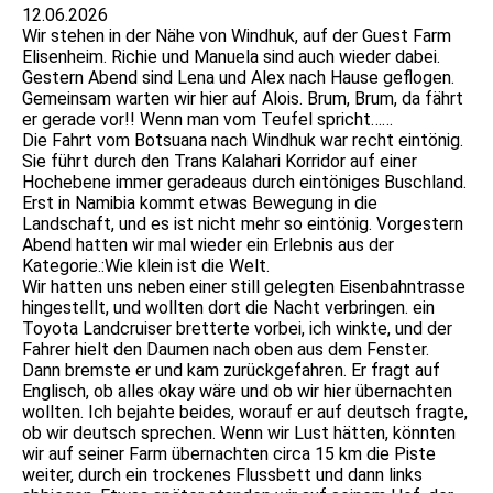
12.06.2026
Wir stehen in der Nähe von Windhuk, auf der Guest Farm
Elisenheim. Richie und Manuela sind auch wieder dabei.
Gestern Abend sind Lena und Alex nach Hause geflogen.
Gemeinsam warten wir hier auf Alois. Brum, Brum, da fährt
er gerade vor!! Wenn man vom Teufel spricht……
Die Fahrt vom Botsuana nach Windhuk war recht eintönig.
Sie führt durch den Trans Kalahari Korridor auf einer
Hochebene immer geradeaus durch eintöniges Buschland.
Erst in Namibia kommt etwas Bewegung in die
Landschaft, und es ist nicht mehr so eintönig. Vorgestern
Abend hatten wir mal wieder ein Erlebnis aus der
Kategorie.:Wie klein ist die Welt.
Wir hatten uns neben einer still gelegten Eisenbahntrasse
hingestellt, und wollten dort die Nacht verbringen. ein
Toyota Landcruiser bretterte vorbei, ich winkte, und der
Fahrer hielt den Daumen nach oben aus dem Fenster.
Dann bremste er und kam zurückgefahren. Er fragt auf
Englisch, ob alles okay wäre und ob wir hier übernachten
wollten. Ich bejahte beides, worauf er auf deutsch fragte,
ob wir deutsch sprechen. Wenn wir Lust hätten, könnten
wir auf seiner Farm übernachten circa 15 km die Piste
weiter, durch ein trockenes Flussbett und dann links