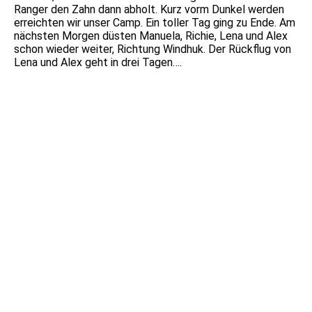
Ranger den Zahn dann abholt. Kurz vorm Dunkel werden
erreichten wir unser Camp. Ein toller Tag ging zu Ende. Am
nächsten Morgen düsten Manuela, Richie, Lena und Alex
schon wieder weiter, Richtung Windhuk. Der Rückflug von
Lena und Alex geht in drei Tagen….
IMG_3877
IMG_9528
IMG_3900
DSC05440_1
DSC05411
DSC05419_1
DSC05443
DSC05456