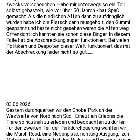
zwecks verscheuchen. Habe mir unterwegs so ein Teil
selbst gebastelt, wie vor über 50 Jahren - hat Spaß
gemacht. Als die niedlichen Affen dann zu aufdringlich
wurden habe ich die Fletsch dann rausgeholt, den Gummi
gespannt und haste nicht gesehen waren die Affen weg.
Offensichtlich kannten sie schon diese Dinger. In diesem
Falle hat die Abschreckung super funktioniert. Bei vielen
Politikern und Despoten dieser Welt funktioniert das mit
der Abschreckung leider nicht so gut……
IMG_9431
IMG_9441
IMG_9701
03.06.2026
Gestern durchquerten wir den Chobe Park an der
Westseite von Nord nach Süd. Erneut ein Erlebnis die
Tiere so hautnah zu erleben und beobachten zu dürfen.
Für den zweiten Teil der Parkdurchquerung wählten wir
die Marsh Road, eine Nebenpiste, richtung Ausgang, zum
Mababegate. Dieser Teil des Parks stand bis vor ein paar