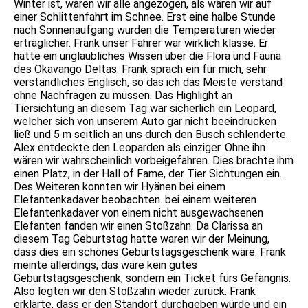
Winter ist, waren wir alle angezogen, als wären wir auf
einer Schlittenfahrt im Schnee. Erst eine halbe Stunde
nach Sonnenaufgang wurden die Temperaturen wieder
erträglicher. Frank unser Fahrer war wirklich klasse. Er
hatte ein unglaubliches Wissen über die Flora und Fauna
des Okavango Deltas. Frank sprach ein für mich, sehr
verständliches Englisch, so das ich das Meiste verstand
ohne Nachfragen zu müssen. Das Highlight an
Tiersichtung an diesem Tag war sicherlich ein Leopard,
welcher sich von unserem Auto gar nicht beeindrucken
ließ und 5 m seitlich an uns durch den Busch schlenderte.
Alex entdeckte den Leoparden als einziger. Ohne ihn
wären wir wahrscheinlich vorbeigefahren. Dies brachte ihm
einen Platz, in der Hall of Fame, der Tier Sichtungen ein.
Des Weiteren konnten wir Hyänen bei einem
Elefantenkadaver beobachten. bei einem weiteren
Elefantenkadaver von einem nicht ausgewachsenen
Elefanten fanden wir einen Stoßzahn. Da Clarissa an
diesem Tag Geburtstag hatte waren wir der Meinung,
dass dies ein schönes Geburtstagsgeschenk wäre. Frank
meinte allerdings, das wäre kein gutes
Geburtstagsgeschenk, sondern ein Ticket fürs Gefängnis.
Also legten wir den Stoßzahn wieder zurück. Frank
erklärte, dass er den Standort durchgeben würde und ein