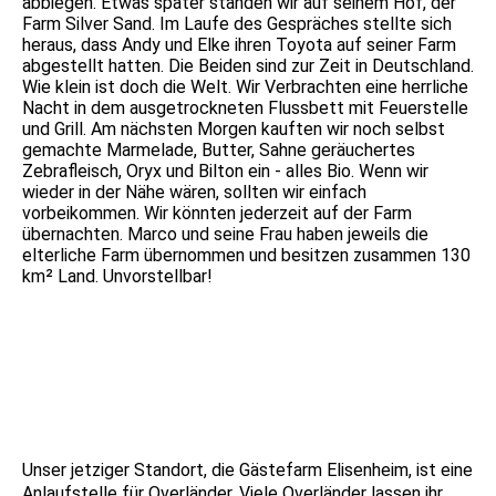
abbiegen. Etwas später standen wir auf seinem Hof, der
Farm Silver Sand. Im Laufe des Gespräches stellte sich
heraus, dass Andy und Elke ihren Toyota auf seiner Farm
abgestellt hatten. Die Beiden sind zur Zeit in Deutschland.
Wie klein ist doch die Welt. Wir Verbrachten eine herrliche
Nacht in dem ausgetrockneten Flussbett mit Feuerstelle
und Grill. Am nächsten Morgen kauften wir noch selbst
gemachte Marmelade, Butter, Sahne geräuchertes
Zebrafleisch, Oryx und Bilton ein - alles Bio. Wenn wir
wieder in der Nähe wären, sollten wir einfach
vorbeikommen. Wir könnten jederzeit auf der Farm
übernachten. Marco und seine Frau haben jeweils die
elterliche Farm übernommen und besitzen zusammen 130
km² Land. Unvorstellbar!
IMG_9631
IMG_9635
IMG_9636
Unser jetziger Standort, die Gästefarm Elisenheim, ist eine
Anlaufstelle für Overländer. Viele Overländer lassen ihr