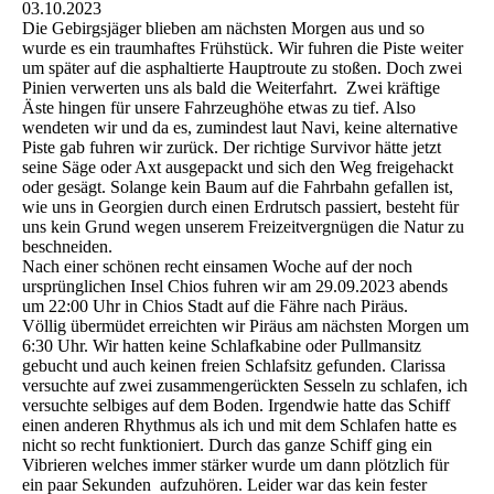
03.10.2023
Die Gebirgsjäger blieben am nächsten Morgen aus und so
wurde es ein traumhaftes Frühstück. Wir fuhren die Piste weiter
um später auf die asphaltierte Hauptroute zu stoßen. Doch zwei
Pinien verwerten uns als bald die Weiterfahrt. Zwei kräftige
Äste hingen für unsere Fahrzeughöhe etwas zu tief. Also
wendeten wir und da es, zumindest laut Navi, keine alternative
Piste gab fuhren wir zurück. Der richtige Survivor hätte jetzt
seine Säge oder Axt ausgepackt und sich den Weg freigehackt
oder gesägt. Solange kein Baum auf die Fahrbahn gefallen ist,
wie uns in Georgien durch einen Erdrutsch passiert, besteht für
uns kein Grund wegen unserem Freizeitvergnügen die Natur zu
beschneiden.
Nach einer schönen recht einsamen Woche auf der noch
ursprünglichen Insel Chios fuhren wir am 29.09.2023 abends
um 22:00 Uhr in Chios Stadt auf die Fähre nach Piräus.
Völlig übermüdet erreichten wir Piräus am nächsten Morgen um
6:30 Uhr. Wir hatten keine Schlafkabine oder Pullmansitz
gebucht und auch keinen freien Schlafsitz gefunden. Clarissa
versuchte auf zwei zusammengerückten Sesseln zu schlafen, ich
versuchte selbiges auf dem Boden. Irgendwie hatte das Schiff
einen anderen Rhythmus als ich und mit dem Schlafen hatte es
nicht so recht funktioniert. Durch das ganze Schiff ging ein
Vibrieren welches immer stärker wurde um dann plötzlich für
ein paar Sekunden aufzuhören. Leider war das kein fester