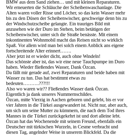
BMW aus dem Sand ziehen… und mit kleinen Reparaturen.
Wir erneuerten die Schläuche der Scheibenwaschanlage. Die
Alten waren voller Risse und Löcher, so das kein Wasser mehr
bis zu den Düsen der Scheibenwischer, geschweige denn bis zu
der Windschutzscheibe gelangte. Ein trauriges Bild mit
anzusehen wie der Duro im Stehen, beim betätigen der
Scheibenwischer, unter sich die Straße benässte. Mit einem
inkontinenten Wohnmobil macht das Reisen nicht so wirklich
Spaß. Vor allem wird man bei solch einem Anblick ans eigene
fortschreitende Alter erinnert…….
Aber jetzt ist er wieder dicht, auch ohne Windeln!
Das schönste aber ist, das wir eine neue Tauchpumpe im Duro
haben. Wieder fließendes Wasser, Dank Özcan.
Da fällt mir gerade auf, zwei Reparaturen und beide haben mit
Wasser zu tun. Das hat bestimmt etwas zu
bedeuten……….???!!!
Also wo waren wir?? Fließendes Wasser dank Özcan.
Eigentlich ja dank unseres Nummernschildes.
Özcan, mitte Vierzig in Aachen geboren und gelebt, bis er vor
vier Jahren in die Türkei ausgewandert ist. Nicht nur, aber auch,
um sich um seine Mutter zu kümmern, die nach dem Tod ihres
Mannes in die Türkei zurückgekehrt ist und dort alleine lebt.
Özcan hat das Wochenende mit seinem Freund, ebenfalls ein
Deutscher mit türkischen Wurzeln, in Cesme verbracht und
diesen Tag, angelnder Weise in unserem Blickfeld. Da die