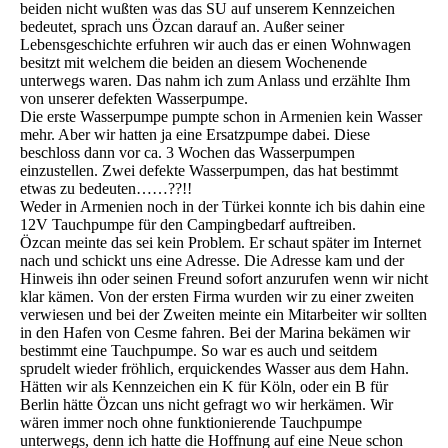
beiden nicht wußten was das SU auf unserem Kennzeichen
bedeutet, sprach uns Özcan darauf an. Außer seiner
Lebensgeschichte erfuhren wir auch das er einen Wohnwagen
besitzt mit welchem die beiden an diesem Wochenende
unterwegs waren. Das nahm ich zum Anlass und erzählte Ihm
von unserer defekten Wasserpumpe.
Die erste Wasserpumpe pumpte schon in Armenien kein Wasser
mehr. Aber wir hatten ja eine Ersatzpumpe dabei. Diese
beschloss dann vor ca. 3 Wochen das Wasserpumpen
einzustellen. Zwei defekte Wasserpumpen, das hat bestimmt
etwas zu bedeuten……??!!
Weder in Armenien noch in der Türkei konnte ich bis dahin eine
12V Tauchpumpe für den Campingbedarf auftreiben.
Özcan meinte das sei kein Problem. Er schaut später im Internet
nach und schickt uns eine Adresse. Die Adresse kam und der
Hinweis ihn oder seinen Freund sofort anzurufen wenn wir nicht
klar kämen. Von der ersten Firma wurden wir zu einer zweiten
verwiesen und bei der Zweiten meinte ein Mitarbeiter wir sollten
in den Hafen von Cesme fahren. Bei der Marina bekämen wir
bestimmt eine Tauchpumpe. So war es auch und seitdem
sprudelt wieder fröhlich, erquickendes Wasser aus dem Hahn.
Hätten wir als Kennzeichen ein K für Köln, oder ein B für
Berlin hätte Özcan uns nicht gefragt wo wir herkämen. Wir
wären immer noch ohne funktionierende Tauchpumpe
unterwegs, denn ich hatte die Hoffnung auf eine Neue schon