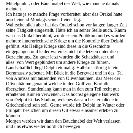
Mittelpunkt , oder Bauchnabel der Welt, wie manche damals
meinten.
Ich hatte ja so manche Frage vorbereitet, aber das Orakel hatte
anscheinend Montags seinen freien Tag.
Wahrscheinlich aber hat das Orakel schon vor langer, langer Zeit
seine Tätigkeit eingestellt. Hätte ich an seiner Stelle auch. Kaum
war das Orakel berühmt, wurde es ein Politikum und es wurden
mehrere innergriechische Kriege um die Kontrolle über Delphi
geführt. Als Heilige Kriege sind diese in die Geschichte
eingegangen und leider waren es nicht die letzten unter dieser
Bezeichnung. Zu guter letzt wurden die Schatzhäuser und
alles von Wert geplündert um andere Kriege zu führen.
Landschaftlich liegt Delphi einmalig. Halbkreisförmig in ein
Bergmassiv gebettet. Mit Blick in die Bergwelt und in das Tal
von Amfissa mit tausenden von Olivenbäumen, das Meer der
Olivenbäume genannt welche in den Golf von Korinth
übergehen. Stundenlang kann man in den zum Teil recht gut
erhaltenen Ruinen verweilen. Das höchst gelegene Bauwerk
von Delphi ist das Stadion, welches das am best erhaltene in
Griechenland sein soll. Gerne würde ich Delphi im Winter oder
Frühjahr besuchen um diesen Ort etwas einsamer erleben zu
können.
Morgen werden wir dann den Bauchnabel der Welt verlassen
und uns etwas weiter nördlich bewegen