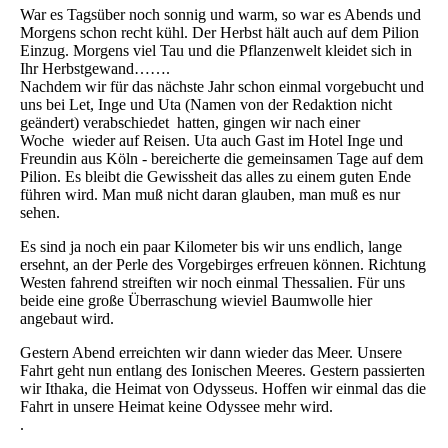
War es Tagsüber noch sonnig und warm, so war es Abends und
Morgens schon recht kühl. Der Herbst hält auch auf dem Pilion
Einzug. Morgens viel Tau und die Pflanzenwelt kleidet sich in
Ihr Herbstgewand…….
Nachdem wir für das nächste Jahr schon einmal vorgebucht und
uns bei Let, Inge und Uta (Namen von der Redaktion nicht
geändert) verabschiedet hatten, gingen wir nach einer
Woche wieder auf Reisen. Uta auch Gast im Hotel Inge und
Freundin aus Köln - bereicherte die gemeinsamen Tage auf dem
Pilion. Es bleibt die Gewissheit das alles zu einem guten Ende
führen wird. Man muß nicht daran glauben, man muß es nur
sehen.
Es sind ja noch ein paar Kilometer bis wir uns endlich, lange
ersehnt, an der Perle des Vorgebirges erfreuen können. Richtung
Westen fahrend streiften wir noch einmal Thessalien. Für uns
beide eine große Überraschung wieviel Baumwolle hier
angebaut wird.
Gestern Abend erreichten wir dann wieder das Meer. Unsere
Fahrt geht nun entlang des Ionischen Meeres. Gestern passierten
wir Ithaka, die Heimat von Odysseus. Hoffen wir einmal das die
Fahrt in unsere Heimat keine Odyssee mehr wird.
.