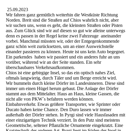
25.09.2023
Wir fahren ganz gemütlich weiterhin die Westküste Richtung
Norden. Breit sind die Straßen auf Chios wahrlich nicht, aber
wir suchen uns, wenn es geht, die kleinsten Straßen oder Pisten
aus. Zum Glück sind wir auf diesen so gut wie alleine unterwegs
denn es passen in der Regel keine zwei Fahrzeuge aneinander
vorbei. Manchmal müssten wir, oder der Entgegenkommende
ganz schön weit zurücksetzen, um an einer Ausweichstelle
einander passieren zu können. Heute ist uns kein Auto begegnet.
Ein parkendes haben wir passiert und ein anderes fuhr an uns
vorüber, während wir an der Seite standen. Ein sehr
überschaubares Verkehrsaufkommen.
Chios ist eine gebirgige Insel, so das ein optisch nahes Ziel,
oftmals langwierig, durch Täler und um Berge erreicht wird.
Wir bummeln durch kleine Dörfer im Landesinneren. Diese sind
immer um einen Hügel herum gebaut. Die Anlage der Dörfer
stammt aus dem Mittelalter. Haus an Haus, kleine Gassen, die
nicht alle von PKW´s befahren werden können.
Einbahnverkehr. Etwas größere Transporter, wie Sprinter oder
Ducato haben keine Chance. Den Duro lassen wir immer
außerhalb der Dörfer stehen. In Pyrgi sind viele Hausfasaden mit
einer einzigartigen Technik verziert. In den Putz sind meistens
Geometrische, seltener Pflanzliche Ornamente eingekratzt. Eine
Kratztechnik der anderen Art. Pyrgi liegt im Süden der Insel in