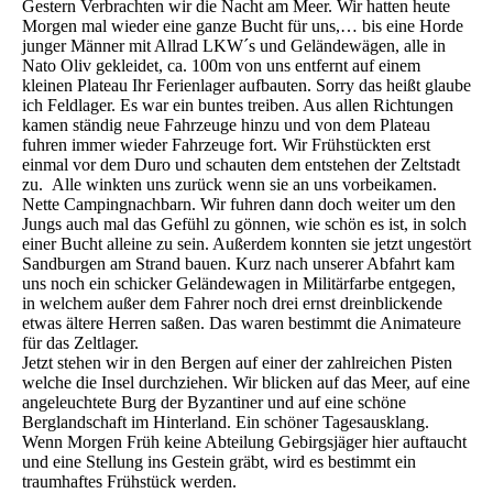
Gestern Verbrachten wir die Nacht am Meer. Wir hatten heute
Morgen mal wieder eine ganze Bucht für uns,… bis eine Horde
junger Männer mit Allrad LKW´s und Geländewägen, alle in
Nato Oliv gekleidet, ca. 100m von uns entfernt auf einem
kleinen Plateau Ihr Ferienlager aufbauten. Sorry das heißt glaube
ich Feldlager. Es war ein buntes treiben. Aus allen Richtungen
kamen ständig neue Fahrzeuge hinzu und von dem Plateau
fuhren immer wieder Fahrzeuge fort. Wir Frühstückten erst
einmal vor dem Duro und schauten dem entstehen der Zeltstadt
zu. Alle winkten uns zurück wenn sie an uns vorbeikamen.
Nette Campingnachbarn. Wir fuhren dann doch weiter um den
Jungs auch mal das Gefühl zu gönnen, wie schön es ist, in solch
einer Bucht alleine zu sein. Außerdem konnten sie jetzt ungestört
Sandburgen am Strand bauen. Kurz nach unserer Abfahrt kam
uns noch ein schicker Geländewagen in Militärfarbe entgegen,
in welchem außer dem Fahrer noch drei ernst dreinblickende
etwas ältere Herren saßen. Das waren bestimmt die Animateure
für das Zeltlager.
Jetzt stehen wir in den Bergen auf einer der zahlreichen Pisten
welche die Insel durchziehen. Wir blicken auf das Meer, auf eine
angeleuchtete Burg der Byzantiner und auf eine schöne
Berglandschaft im Hinterland. Ein schöner Tagesausklang.
Wenn Morgen Früh keine Abteilung Gebirgsjäger hier auftaucht
und eine Stellung ins Gestein gräbt, wird es bestimmt ein
traumhaftes Frühstück werden.