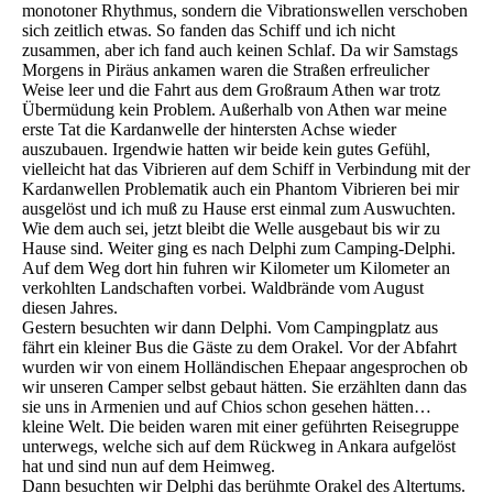
monotoner Rhythmus, sondern die Vibrationswellen verschoben
sich zeitlich etwas. So fanden das Schiff und ich nicht
zusammen, aber ich fand auch keinen Schlaf. Da wir Samstags
Morgens in Piräus ankamen waren die Straßen erfreulicher
Weise leer und die Fahrt aus dem Großraum Athen war trotz
Übermüdung kein Problem. Außerhalb von Athen war meine
erste Tat die Kardanwelle der hintersten Achse wieder
auszubauen. Irgendwie hatten wir beide kein gutes Gefühl,
vielleicht hat das Vibrieren auf dem Schiff in Verbindung mit der
Kardanwellen Problematik auch ein Phantom Vibrieren bei mir
ausgelöst und ich muß zu Hause erst einmal zum Auswuchten.
Wie dem auch sei, jetzt bleibt die Welle ausgebaut bis wir zu
Hause sind. Weiter ging es nach Delphi zum Camping-Delphi.
Auf dem Weg dort hin fuhren wir Kilometer um Kilometer an
verkohlten Landschaften vorbei. Waldbrände vom August
diesen Jahres.
Gestern besuchten wir dann Delphi. Vom Campingplatz aus
fährt ein kleiner Bus die Gäste zu dem Orakel. Vor der Abfahrt
wurden wir von einem Holländischen Ehepaar angesprochen ob
wir unseren Camper selbst gebaut hätten. Sie erzählten dann das
sie uns in Armenien und auf Chios schon gesehen hätten…
kleine Welt. Die beiden waren mit einer geführten Reisegruppe
unterwegs, welche sich auf dem Rückweg in Ankara aufgelöst
hat und sind nun auf dem Heimweg.
Dann besuchten wir Delphi das berühmte Orakel des Altertums.