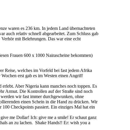
enze waren es 236 km. In jedem Land übernachteten
r auch relativ schnell abgearbeitet. Zum Schluss gab
w. Verhör mit Belehrungen. Das war eine echt
diesen Frauen 600 x 1000 Nairascheine bekommen)
r Reise, welches im Vorfeld bei fast jedem Afrika
r Wochen erst gab es im Westen einen Angriff
nd erlebt. Aber Nigeria kann manches noch toppen. Es
ehr Armut. Die Kontrollen auf der Straße sind noch
er werden wir fast immer durchgewunken, ohne
llierenden einen Schein in die Hand zu drücken. Wir
r 100 Checkpoints passiert. Ein einziges Mal hat ein
give me Dollar! Ich: give me a smile! Er schaut ganz
uthals an zu lachen. Shake Hands!! Er: wish you a