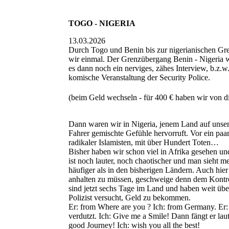
TOGO - NIGERIA
13.03.2026
Durch Togo und Benin bis zur nigerianischen Gr
wir einmal. Der Grenzübergang Benin - Nigeria wa
es dann noch ein nerviges, zähes Interview, b.z.
komische Veranstaltung der Security Police.
(beim Geld wechseln - für 400 € haben wir von 
Dann waren wir in Nigeria, jenem Land auf unsere
Fahrer gemischte Gefühle hervorruft. Vor ein paa
radikaler Islamisten, mit über Hundert Toten…
Bisher haben wir schon viel in Afrika gesehen u
ist noch lauter, noch chaotischer und man sieht m
häufiger als in den bisherigen Ländern. Auch hi
anhalten zu müssen, geschweige denn dem Kontro
sind jetzt sechs Tage im Land und haben weit übe
Polizist versucht, Geld zu bekommen.
Er: from Where are you ? Ich: from Germany. Er: 
verdutzt. Ich: Give me a Smile! Dann fängt er la
good Journey! Ich: wish you all the best!