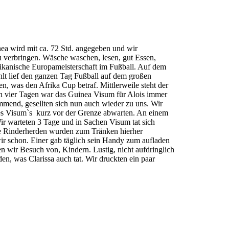
nea wird mit ca. 72 Std. angegeben und wir
u verbringen. Wäsche waschen, lesen, gut Essen,
rikanische Europameisterschaft im Fußball. Auf dem
hlt lief den ganzen Tag Fußball auf dem großen
, was den Afrika Cup betraf. Mittlerweile steht der
h vier Tagen war das Guinea Visum für Alois immer
mend, gesellten sich nun auch wieder zu uns. Wir
des Visum`s kurz vor der Grenze abwarten. An einem
ir warteten 3 Tage und in Sachen Visum tat sich
ele Rinderherden wurden zum Tränken hierher
ir schon. Einer gab täglich sein Handy zum aufladen
n wir Besuch von, Kindern. Lustig, nicht aufdringlich
en, was Clarissa auch tat. Wir druckten ein paar