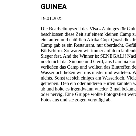
GUINEA
19.01.2025
Die Bearbeitungszeit des Visa - Antrages für Gui
beschlossen diese Zeit auf einem kleinen Camp z
einkaufen und natürlich Afrika Cup. Quasi die af
Camp gab es ein Restaurant, nur überdacht. Gefü
Bildschirm. So waren wir immer auf dem laufenden
Sieger fest. And the Winner is: SENEGAL!! Nac
noch nicht da. Simone und Gerd, aus Gambia kom
verließen das Camp und wollten das Eintreffen 
Wasserloch ließen wir uns nieder und warteten. W
nichts. Sonst tat sich einiges am Wasserloch. Vi
getrieben. Den ein oder anderen Hirten kannten w
ab und holte es irgendwann wieder. 2 mal bekame
oder nervig. Eine Gruppe wollte Fotografiert werd
Fotos aus und sie zogen vergnügt ab.