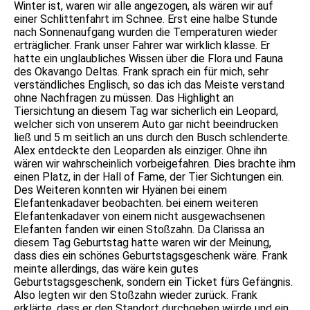
Winter ist, waren wir alle angezogen, als wären wir auf
einer Schlittenfahrt im Schnee. Erst eine halbe Stunde
nach Sonnenaufgang wurden die Temperaturen wieder
erträglicher. Frank unser Fahrer war wirklich klasse. Er
hatte ein unglaubliches Wissen über die Flora und Fauna
des Okavango Deltas. Frank sprach ein für mich, sehr
verständliches Englisch, so das ich das Meiste verstand
ohne Nachfragen zu müssen. Das Highlight an
Tiersichtung an diesem Tag war sicherlich ein Leopard,
welcher sich von unserem Auto gar nicht beeindrucken
ließ und 5 m seitlich an uns durch den Busch schlenderte.
Alex entdeckte den Leoparden als einziger. Ohne ihn
wären wir wahrscheinlich vorbeigefahren. Dies brachte ihm
einen Platz, in der Hall of Fame, der Tier Sichtungen ein.
Des Weiteren konnten wir Hyänen bei einem
Elefantenkadaver beobachten. bei einem weiteren
Elefantenkadaver von einem nicht ausgewachsenen
Elefanten fanden wir einen Stoßzahn. Da Clarissa an
diesem Tag Geburtstag hatte waren wir der Meinung,
dass dies ein schönes Geburtstagsgeschenk wäre. Frank
meinte allerdings, das wäre kein gutes
Geburtstagsgeschenk, sondern ein Ticket fürs Gefängnis.
Also legten wir den Stoßzahn wieder zurück. Frank
erklärte, dass er den Standort durchgeben würde und ein