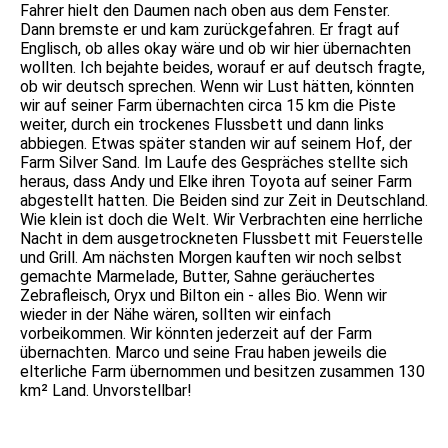
Fahrer hielt den Daumen nach oben aus dem Fenster.
Dann bremste er und kam zurückgefahren. Er fragt auf
Englisch, ob alles okay wäre und ob wir hier übernachten
wollten. Ich bejahte beides, worauf er auf deutsch fragte,
ob wir deutsch sprechen. Wenn wir Lust hätten, könnten
wir auf seiner Farm übernachten circa 15 km die Piste
weiter, durch ein trockenes Flussbett und dann links
abbiegen. Etwas später standen wir auf seinem Hof, der
Farm Silver Sand. Im Laufe des Gespräches stellte sich
heraus, dass Andy und Elke ihren Toyota auf seiner Farm
abgestellt hatten. Die Beiden sind zur Zeit in Deutschland.
Wie klein ist doch die Welt. Wir Verbrachten eine herrliche
Nacht in dem ausgetrockneten Flussbett mit Feuerstelle
und Grill. Am nächsten Morgen kauften wir noch selbst
gemachte Marmelade, Butter, Sahne geräuchertes
Zebrafleisch, Oryx und Bilton ein - alles Bio. Wenn wir
wieder in der Nähe wären, sollten wir einfach
vorbeikommen. Wir könnten jederzeit auf der Farm
übernachten. Marco und seine Frau haben jeweils die
elterliche Farm übernommen und besitzen zusammen 130
km² Land. Unvorstellbar!
IMG_9631